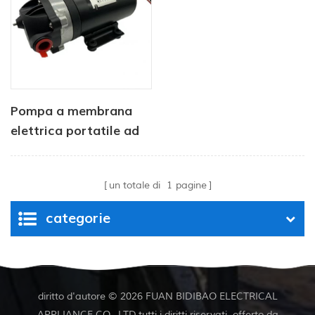
per barca
Pompa a membrana
elettrica portatile ad
alta pressione da 24 V,
motore di pressione da
un totale di
1
pagine
2,8 l/min
categorie
diritto d'autore © 2026 FUAN BIDIBAO ELECTRICAL
APPLIANCE CO., LTD.tutti i diritti riservati. offerto da