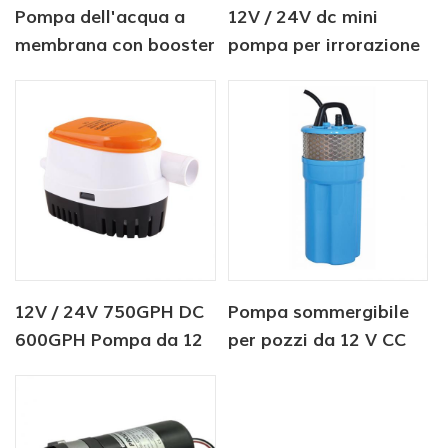
Pompa dell'acqua a
12V / 24V dc mini
membrana con booster
pompa per irrorazione
per osmosi inversa da
d'acqua per
12 V e 24 V
agricoltura 80PSI
12V / 24V 750GPH DC
Pompa sommergibile
600GPH Pompa da 12
per pozzi da 12 V CC
Volt Seaflo Pompa di
per abbeveramento del
sentina automatica
bestiame
12V Pompa acqua DC