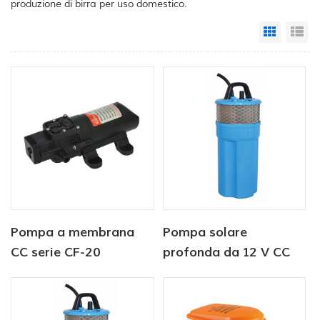
produzione di birra per uso domestico.
Grid Vi
Li
Pompa a membrana
Pompa solare
CC serie CF-20
profonda da 12 V CC
12V/24V 2,0-4,3LPM
sommergibile per
35-70PSI
l'abbeveraggio del
bestiame