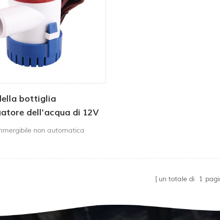
lla bottiglia
gatore dell'acqua di 12V
 1100 GPH 12V per
mergibile non automatica
un totale di
1
pagi