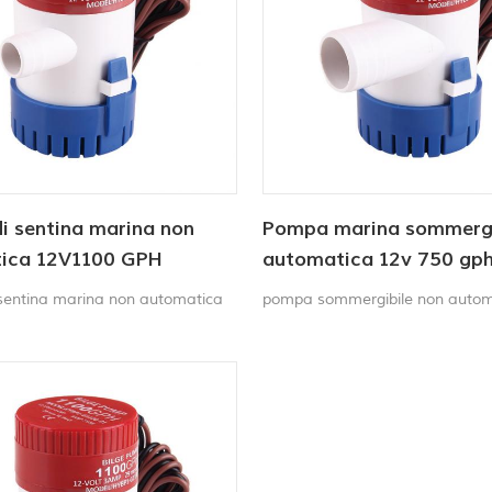
mente all'apertura e alla
membrana da 12 V Fornisce fin
i sentina marina non
Pompa marina sommergi
ica 12V1100 GPH
automatica 12v 750 gp
entina marina non automatica
pompa sommergibile non autom