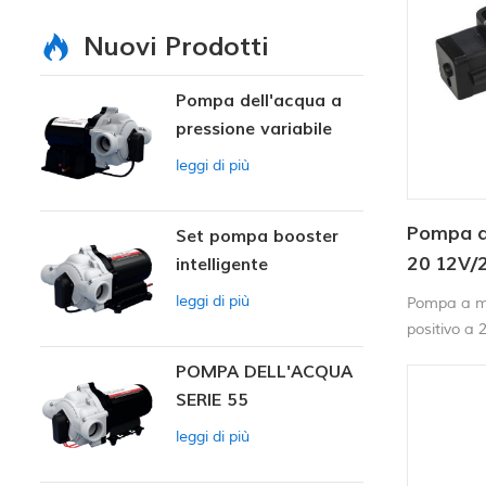
Nuovi Prodotti
Pompa dell'acqua a
pressione variabile
intelligente
leggi di più
Pompa a
Set pompa booster
20 12V/
intelligente
leggi di più
Pompa a m
positivo a
fluido e si
POMPA DELL'ACQUA
elettrica 
SERIE 55
autoadesca
senza danni
leggi di più
al minuto. 
la pompa si