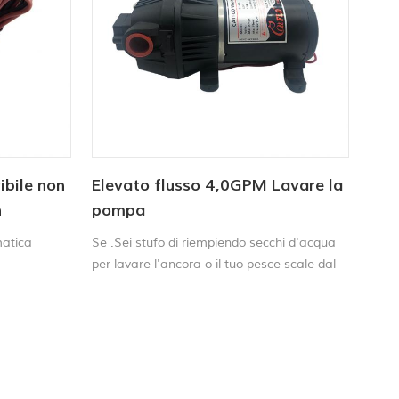
o a 6
bile non
Elevato flusso 4,0GPM Lavare la
h
pompa
atica
Se .Sei stufo di riempiendo secchi d'acqua
per lavare l'ancora o il tuo pesce scale dal
tuo mazzo ed elimina il fango - è Tempo
alto per installare il Catflo 4.0 . Washdown
.pompa dell'acquasulla tua nave.