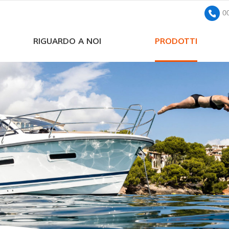
0
RIGUARDO A NOI
PRODOTTI
pompa sommersa solare a corrente continua