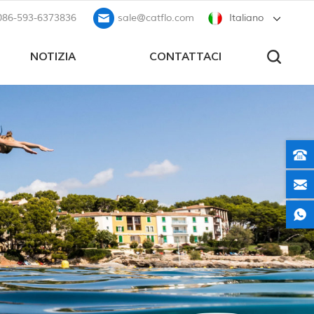
086-593-6373836
sale@catflo.com
Italiano
NOTIZIA
CONTATTACI