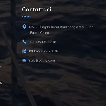
Contattaci
No.80 Xingda Road,Banzhong Area, Fuan
,Fujian,China
+8613599180818
0086-593-6373836
sale@catflo.com
a
ta
a