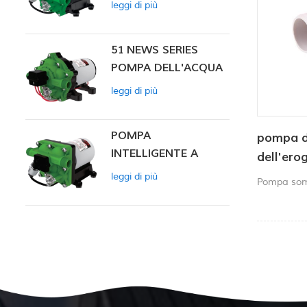
leggi di più
INTELLIGENTE
51 NEWS SERIES
POMPA DELL'ACQUA
leggi di più
POMPA
pompa de
INTELLIGENTE A
dell'ero
PRESSIONE
750 GPH
leggi di più
Pompa som
COSTANTE SERIE ZN-
marino
42