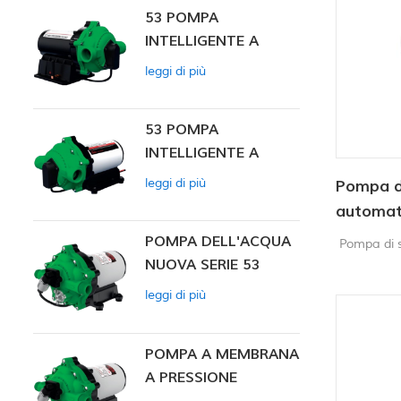
53 POMPA
automatica
INTELLIGENTE A
chiusura 6
PRESSIONE
leggi di più
COSTANTE
53 POMPA
INTELLIGENTE A
PRESSIONE
leggi di più
Pompa d
COSTANTE 12V DC
automat
POMPA DELL'ACQUA
Pompa di s
NUOVA SERIE 53
leggi di più
POMPA A MEMBRANA
A PRESSIONE
COSTANTE