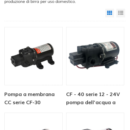
produzione di birra per uso domestico.
Grid Vi
Li
Pompa a membrana
CF - 40 serie 12 - 24V
CC serie CF-30
pompa dell'acqua a
12V/24V 4,5-6,0LPM
membrana
80-100PSI pompa per
acqua dolce pompa