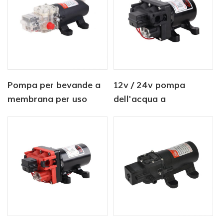
marina
Pompa per bevande a
12v / 24v pompa
membrana per uso
dell'acqua a
alimentare da 12 V
diaframma
dell'agricoltura di
corrente continua
elettrica