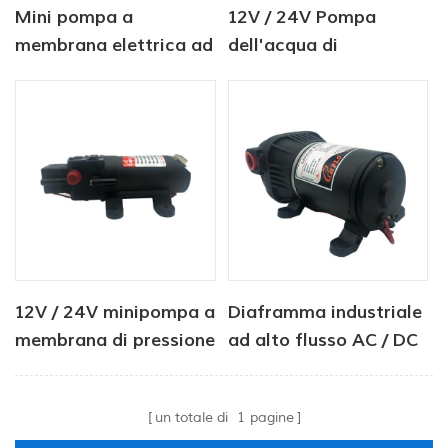
Mini pompa a
12V / 24V Pompa
membrana elettrica ad
dell'acqua di
alta portata e alta
diaframma industriale
pressione
a 2 Camera 80psi
12V / 24V minipompa a
Diaframma industriale
membrana di pressione
ad alto flusso AC / DC
dell'acqua 4.0LPM
Pompa acqua 12V 24 V
80PSI
. 40psi .
un totale di
1
pagine