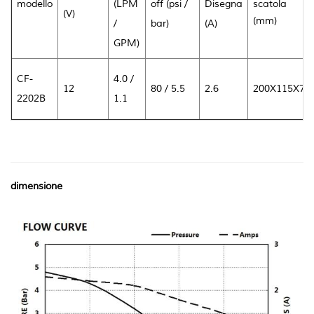
modello
(LPM
off (psi /
Disegna
scatola
(V)
(mm)
/
bar)
(A)
GPM)
CF-
4.0 /
12
80 / 5.5
2.6
200X115X78
2202B
1.1
dimensione