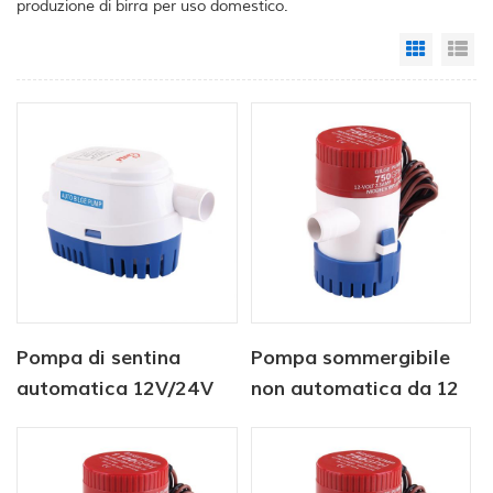
produzione di birra per uso domestico.
Grid Vi
Li
Pompa di sentina
Pompa sommergibile
automatica 12V/24V
non automatica da 12
750GPH Pompa
V e 350 GPH
sommergibile solare
CC