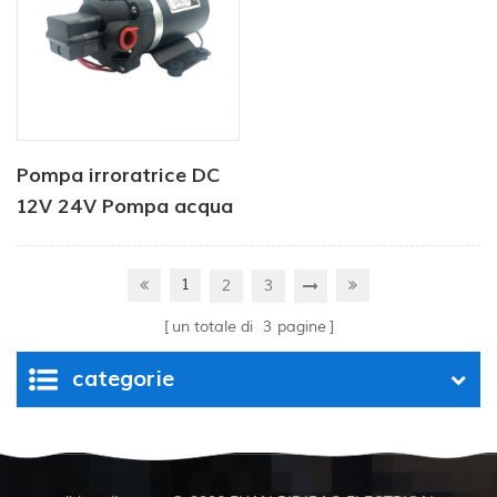
Pompa irroratrice DC
12V 24V Pompa acqua
a membrana con
alimentazione DC
1
2
3
un totale di
3
pagine
categorie