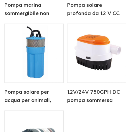
Pompa marina
Pompa solare
sommergibile non
profonda da 12 V CC
automatica 12v 750
sommergibile per
gph
l'abbeveraggio del
bestiame
Pompa solare per
12V/24V 750GPH DC
acqua per animali,
pompa sommersa
sommergibile, DC 12V,
Pompa di sentina
6 litri/min, fabbrica
automatica