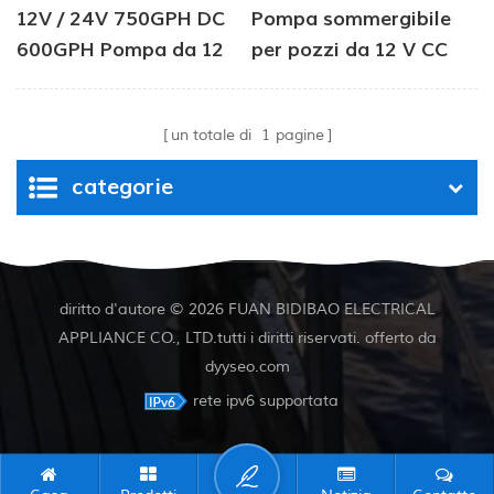
12V / 24V 750GPH DC
Pompa sommergibile
600GPH Pompa da 12
per pozzi da 12 V CC
Volt Seaflo Pompa di
per abbeveramento del
sentina automatica
bestiame
un totale di
1
pagine
12V Pompa acqua DC
per barca
categorie
diritto d'autore © 2026 FUAN BIDIBAO ELECTRICAL
APPLIANCE CO., LTD.tutti i diritti riservati. offerto da
dyyseo.com
rete ipv6 supportata