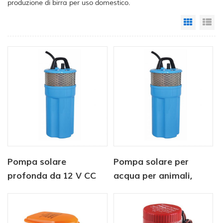
produzione di birra per uso domestico.
Grid Vi
Li
Pompa solare
Pompa solare per
profonda da 12 V CC
acqua per animali,
sommergibile per
sommergibile, DC 12V,
l'abbeveraggio del
6 litri/min, fabbrica
bestiame