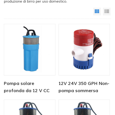
produzione di birra per uso domestico.
Grid Vi
Li
Pompa solare
12V 24V 350 GPH Non-
profonda da 12 V CC
pompa sommersa
sommergibile per
automatica
l'abbeveraggio del
bestiame