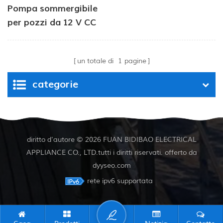
Pompa sommergibile
per pozzi da 12 V CC
per abbeveramento del
bestiame
un totale di
1
pagine
categorie
diritto d'autore © 2026 FUAN BIDIBAO ELECTRICAL
APPLIANCE CO., LTD.tutti i diritti riservati. offerto da
dyyseo.com
rete ipv6 supportata