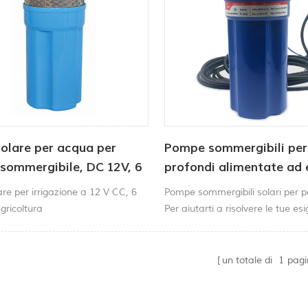
olare per acqua per
Pompe sommergibili per
 sommergibile, DC 12V, 6
profondi alimentate ad 
, fabbrica
solare da 12/24 V
e per irrigazione a 12 V CC, 6
Pompe sommergibili solari per p
agricoltura
Per aiutarti a risolvere le tue es
pompaggio a distanza. Questa
robusta, durevole e di lunga dur
un totale di
1
pagi