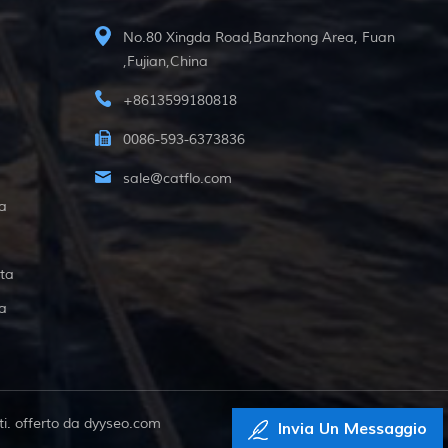
No.80 Xingda Road,Banzhong Area, Fuan
,Fujian,China
+8613599180818
0086-593-6373836
sale@catflo.com
a
ta
a
i. offerto da
dyyseo.com
Invia Un Messaggio