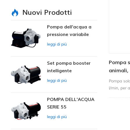
Nuovi Prodotti
Pompa dell'acqua a
pressione variabile
intelligente
leggi di più
Pompa s
Set pompa booster
animali,
intelligente
litri/min
leggi di più
Pompa solar
l/min, per 
POMPA DELL'ACQUA
SERIE 55
leggi di più