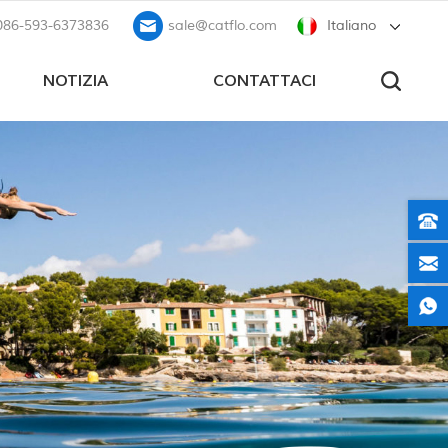
086-593-6373836
sale@catflo.com
Italiano
NOTIZIA
CONTATTACI