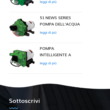
leggi di più
INTELLIGENTE
51 NEWS SERIES
POMPA DELL'ACQUA
leggi di più
POMPA
INTELLIGENTE A
PRESSIONE
leggi di più
COSTANTE SERIE ZN-
42
Sottoscrivi