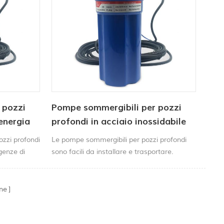
 pozzi
Pompe sommergibili per pozzi
energia
profondi in acciaio inossidabile
da 24 V
ozzi profondi
Le pompe sommergibili per pozzi profondi
igenze di
sono facili da installare e trasportare.
 pompa è
Grazie alla lunga durata e al motore
ata.
silenzioso, possono funzionare in ambienti
silenziosi.
ne