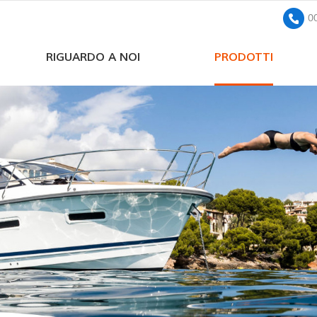
0
RIGUARDO A NOI
PRODOTTI
pompa sommersa solare a corrente continua