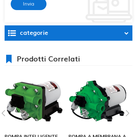
categorie
Prodotti Correlati
POMPA INTELLIGENTE
POMPA A MEMBRANA A
5