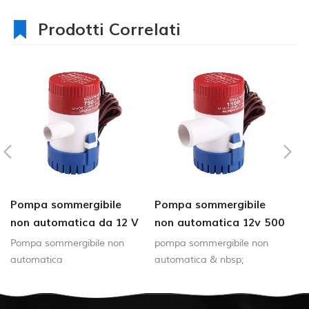
Prodotti Correlati
Pompa sommergibile
Pompa sommergibile
p
non automatica da 12 V
non automatica 12v 500
a
e 350 GPH
gph
a
Pompa sommergibile non
pompa sommergibile non
po
G
automatica
automatica & nbsp;
pr
co
du