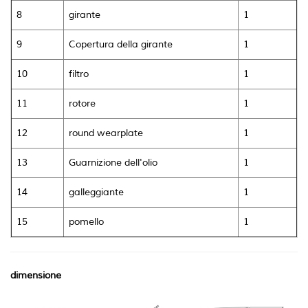
8
girante
1
9
Copertura della girante
1
10
filtro
1
11
rotore
1
12
round wearplate
1
13
Guarnizione dell'olio
1
14
galleggiante
1
15
pomello
1
dimensione