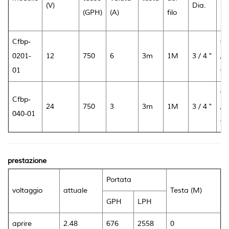
(V)
Dia.
G
(GPH)
(A)
filo
(K
Cfbp-
0.
0201-
12
750
6
3m
1M
3 / 4 "
/
01
0.
0.
Cfbp-
24
750
3
3m
1M
3 / 4 "
/
040-01
0.
prestazione
Portata
voltaggio
attuale
Testa (M)
GPH
LPH
aprire
2.48
676
2558
0