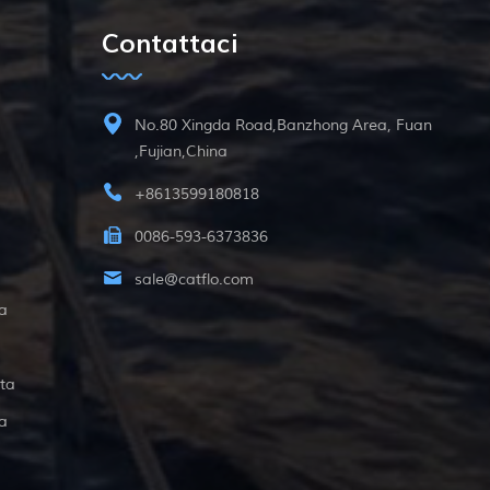
Contattaci
No.80 Xingda Road,Banzhong Area, Fuan
,Fujian,China
+8613599180818
0086-593-6373836
sale@catflo.com
a
ta
a