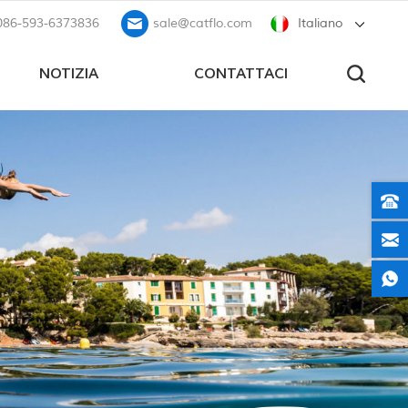
086-593-6373836
sale@catflo.com
Italiano
NOTIZIA
CONTATTACI