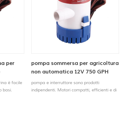
na per
pompa sommersa per agricoltura
e
non automatica 12V 750 GPH
tinua
na è facile
pompa e interruttore sono prodotti
o basi.
indipendenti. Motori compatti, efficienti e di
lunga durata
lunga durata
terruttori.