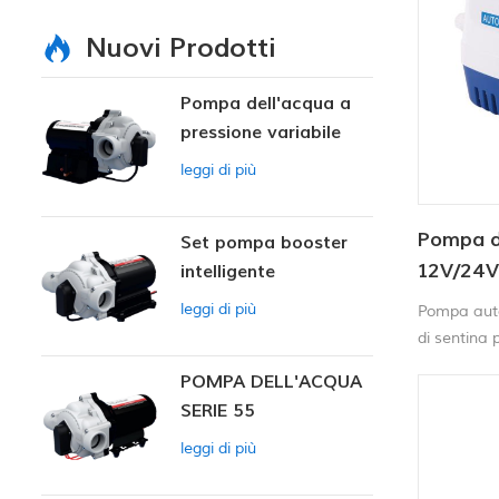
Nuovi Prodotti
Pompa dell'acqua a
pressione variabile
intelligente
leggi di più
Pompa d
Set pompa booster
12V/24
intelligente
leggi di più
Pompa aut
di sentina
interruttor
POMPA DELL'ACQUA
è necessari
SERIE 55
galleggiant
12V si acce
leggi di più
sale e si 
rimossa.