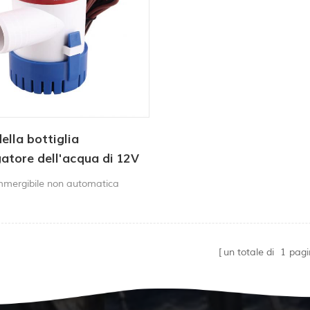
lla bottiglia
gatore dell'acqua di 12V
 1100 GPH 12V per
mergibile non automatica
un totale di
1
pagi