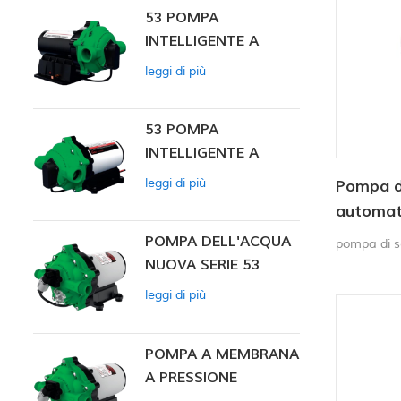
53 POMPA
INTELLIGENTE A
PRESSIONE
leggi di più
COSTANTE
53 POMPA
INTELLIGENTE A
PRESSIONE
leggi di più
Pompa d
COSTANTE 12V DC
automat
nautico
POMPA DELL'ACQUA
pompa di s
NUOVA SERIE 53
leggi di più
POMPA A MEMBRANA
A PRESSIONE
COSTANTE