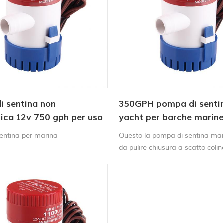
i sentina non
350GPH pompa di senti
ica 12v 750 gph per uso
yacht per barche marin
azionate a corrente con
entina per marina
Questo la pompa di sentina mari
da pulire chiusura a scatto colin
Motori compatti, efficienti e di 
nuovoflottante senza mercurio in