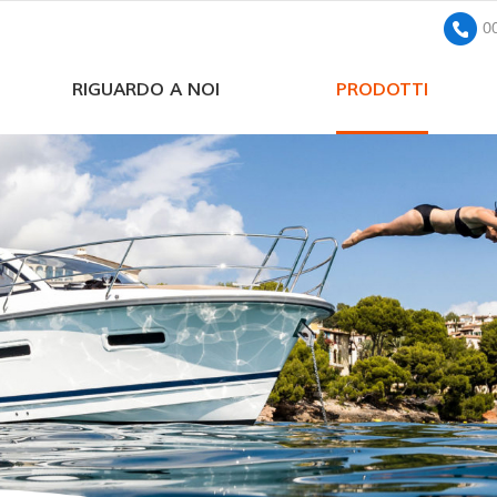
0
RIGUARDO A NOI
PRODOTTI
pompa sommersa solare a corrente continua