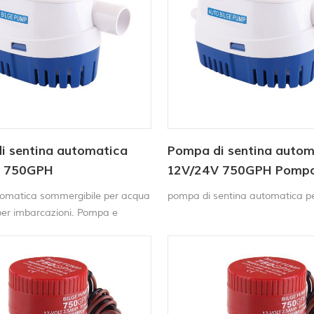
i sentina automatica
Pompa di sentina autom
V 750GPH
12V/24V 750GPH Pomp
sommergibile solare CC
omatica sommergibile per acqua
pompa di sentina automatica p
 per imbarcazioni. Pompa e
e a galleggiante tutto in uno. Non
o alcun interruttore a
e aggiuntivo. Pompa di sentina
nde quando il livello dell'acqua
spegne quando l'acqua viene