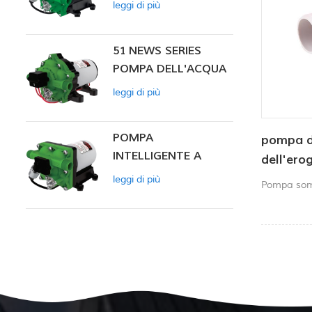
leggi di più
INTELLIGENTE
51 NEWS SERIES
POMPA DELL'ACQUA
leggi di più
POMPA
pompa de
INTELLIGENTE A
dell'ero
PRESSIONE
750 GPH
leggi di più
Pompa som
COSTANTE SERIE ZN-
marino
42