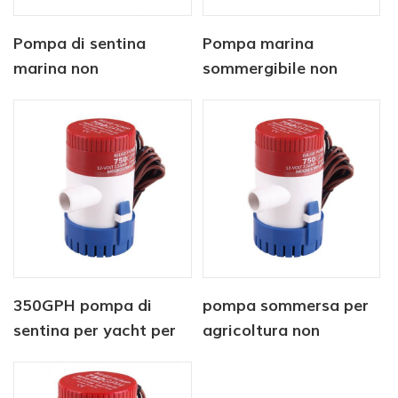
Pompa di sentina
Pompa marina
marina non
sommergibile non
automatica 12V1100
automatica 12v 750
GPH
gph
350GPH pompa di
pompa sommersa per
sentina per yacht per
agricoltura non
barche marine
automatica 12V 750
azionate a corrente
GPH