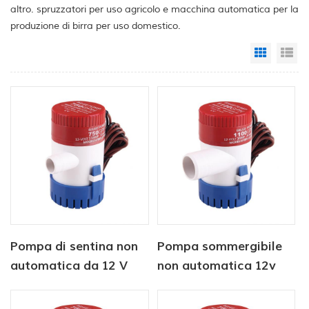
altro. spruzzatori per uso agricolo e macchina automatica per la
produzione di birra per uso domestico.
Grid Vi
Li
Pompa di sentina non
Pompa sommergibile
automatica da 12 V
non automatica 12v
350 GPH
500 gph