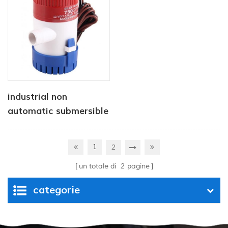
continua
industrial non
automatic submersible
pump 12V 1100 GPH
1
2
un totale di
2
pagine
categorie