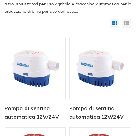
altro. spruzzatori per uso agricolo e macchina automatica per la
produzione di birra per uso domestico.
Grid Vi
Li
Pompa di sentina
Pompa di sentina
automatica 12V/24V
automatica 12V/24V
750GPH
750GPH Pompa
sommergibile solare