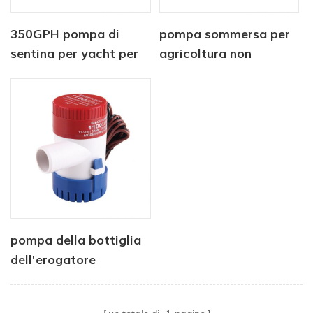
350GPH pompa di
pompa sommersa per
sentina per yacht per
agricoltura non
barche marine
automatica 12V 750
azionate a corrente
GPH
continua
pompa della bottiglia
dell'erogatore
dell'acqua di 12V 750
GPH 1100 GPH 12V per