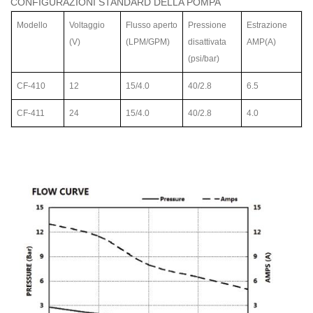
CONFIGURAZIONI STANDARD DELLA POMPA
Modello
Voltaggio
Flusso
aperto
Pressione
Estrazione
(V)
(LPM/GPM)
disattivata
AMP(A)
(psi/bar)
CF-410
12
15/4.0
40/2.8
6.5
CF-411
24
15/4.0
40/2.8
4.0