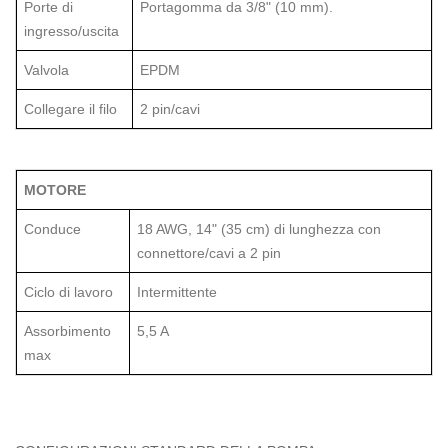
Porte di
Portagomma da 3/8" (10 mm).
ingresso/uscita
Valvola
EPDM
Collegare il
filo
2 pin/cavi
MOTORE
Conduce
18 AWG, 14" (35 cm) di lunghezza con
connettore/cavi a 2 pin
Ciclo di lavoro
Intermittente
Assorbimento
5,5 A
max