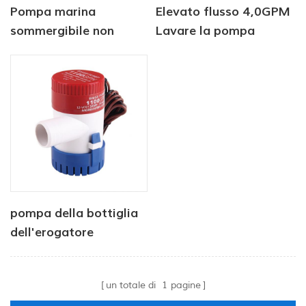
Pompa marina
Elevato flusso 4,0GPM
sommergibile non
Lavare la pompa
automatica 12v 750
gph
pompa della bottiglia
dell'erogatore
dell'acqua di 12V 750
GPH 1100 GPH 12V per
un totale di
1
pagine
marino