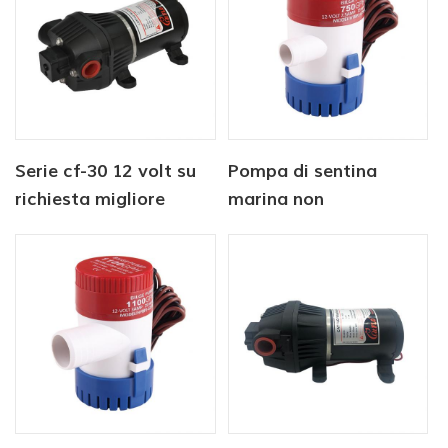
marina
Serie cf-30 12 volt su
Pompa di sentina
richiesta migliore
marina non
pompa idraulica a
automatica 12V1100
diaframma camper
GPH
camper