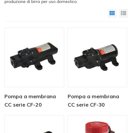
produzione di birra per uso domestico.
Grid Vi
Li
Pompa a membrana
Pompa a membrana
CC serie CF-20
CC serie CF-30
12V/24V 2,0-4,3LPM
12V/24V 4,5-6,0LPM
35-70PSI
80-100PSI pompa per
acqua dolce pompa