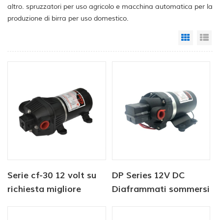
altro. spruzzatori per uso agricolo e macchina automatica per la
produzione di birra per uso domestico.
Grid Vi
Li
Serie cf-30 12 volt su
DP Series 12V DC
richiesta migliore
Diaframmati sommersi
pompa idraulica a
Pompa dell'acqua ad
diaframma camper
alta pressione