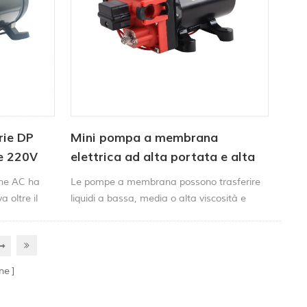
rie DP
Mini pompa a membrana
e 220V
elettrica ad alta portata e alta
pressione
one AC ha
Le pompe a membrana possono trasferire
 oltre il
liquidi a bassa, media o alta viscosità e
ditivi.
anche liquidi con un elevato contenuto di
solidi. Possono anche gestire molti prodotti
chimici aggressivi come gli acidi perché
possono essere costruiti con un'ampia
ne
varietà di materiali del corpo e diaframmi.