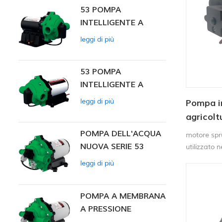
53 POMPA
INTELLIGENTE A
PRESSIONE
leggi di più
COSTANTE
53 POMPA
INTELLIGENTE A
PRESSIONE
leggi di più
Pompa ir
COSTANTE 12V DC
agricolt
POMPA DELL'ACQUA
motore spr
NUOVA SERIE 53
utilizzato n
nel trasferi
leggi di più
applicazion
POMPA A MEMBRANA
A PRESSIONE
COSTANTE