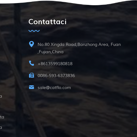
Contattaci
No.80 Xingda Road,Banzhong Area, Fuan
,Fujian,China
+8613599180818
0086-593-6373836
sale@catflo.com
a
ta
a