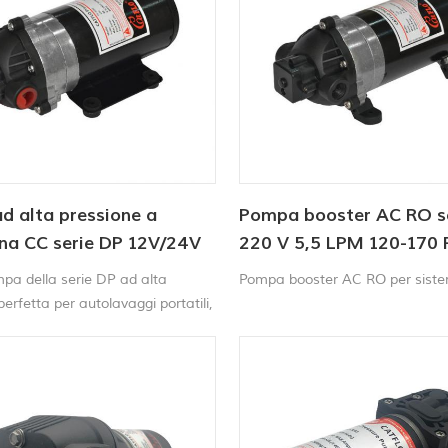
d alta pressione a
Pompa booster AC RO s
a CC serie DP 12V/24V
220 V 5,5 LPM 120-170 
.5LPM 60-170PSI
pa della serie DP ad alta
Pompa booster AC RO per siste
perfetta per autolavaggi portatili,
r la pulizia dei tappeti,
e irroratrici agricole ecc.