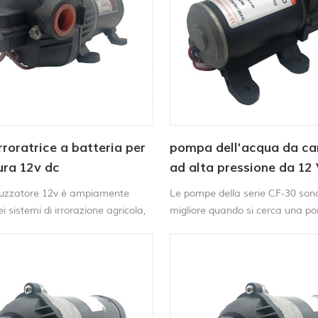
roratrice a batteria per
pompa dell'acqua da c
ura 12v dc
ad alta pressione da 12 
qualità
uzzatore 12v è ampiamente
Le pompe della serie CF-30 sono
ei sistemi di irrorazione agricola,
migliore quando si cerca una 
mento di liquidi e nelle
irroratrice ad alte prestazioni a
i con acqua.
economico,Pompa irroratrice a 
continuaconsente di ottenere pre
irrorazione ottimali, localizzate 
di usufruire della praticità del 
rapido.