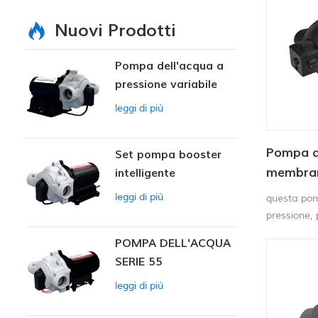
Nuovi Prodotti
Pompa dell'acqua a
pressione variabile
intelligente
leggi di più
Pompa a
Set pompa booster
membran
intelligente
4.6.5-5
leggi di più
questa pom
pressione, 
macchine pe
POMPA DELL'ACQUA
spazzatrici 
SERIE 55
leggi di più