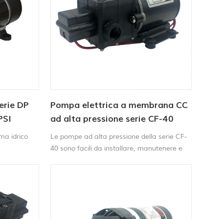
erie DP
Pompa elettrica a membrana CC
PSI
ad alta pressione serie CF-40
ma idrico
Le pompe ad alta pressione della serie CF-
40 sono facili da installare, manutenere e
preparare per il periodo invernale. Perfette
per autolavaggi portatili, macchine per la
pulizia di tappeti, spazzatrici e spruzzatori
agricoli, ecc.