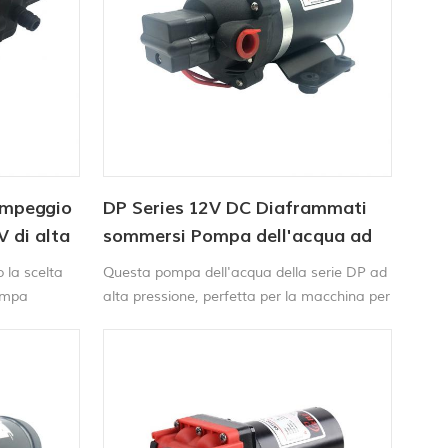
ampeggio
DP Series 12V DC Diaframmati
V di alta
sommersi Pompa dell'acqua ad
alta pressione
 la scelta
Questa pompa dell'acqua della serie DP ad
pompa
alta pressione, perfetta per la macchina per
 un costo
lavaggio in auto portatile, macchina
corrente
trasparente, spazzatrice e spruzzatore
stazioni di
agricolo ecc.
o diffuse, e
collegamento