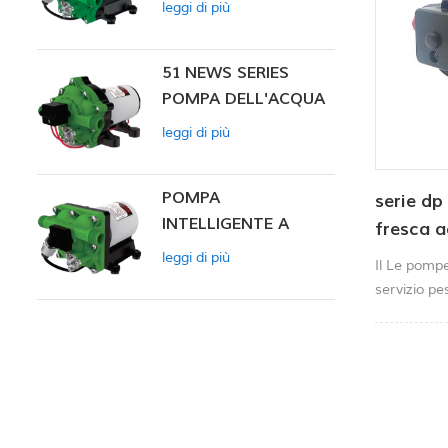
leggi di più
INTELLIGENTE
51 NEWS SERIES
POMPA DELL'ACQUA
leggi di più
POMPA
serie dp
INTELLIGENTE A
fresca a
PRESSIONE
leggi di più
Il Le pompe
COSTANTE SERIE ZN-
servizio pe
42
estremi.