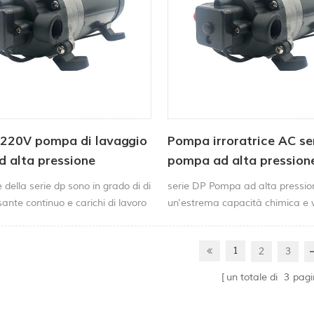
 220V pompa di lavaggio
Pompa irroratrice AC se
d alta pressione
pompa ad alta pression
 della serie dp sono in grado di di
serie DP Pompa ad alta pressi
sante continuo e carichi di lavoro
un'estrema capacità chimica e va
normale dovere con molti altri ad
1
2
3
un totale di
3
pagi