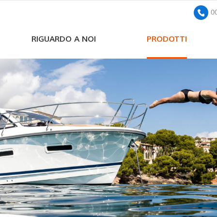
0
RIGUARDO A NOI
PRODOTTI
pompa sommersa solare a corrente continua