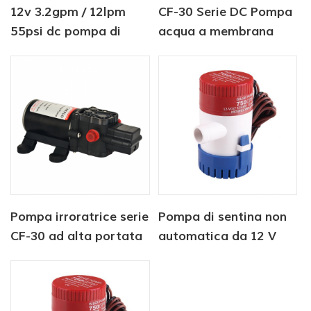
12v 3.2gpm / 12lpm
CF-30 Serie DC Pompa
55psi dc pompa di
acqua a membrana
trasferimento olio per
12V/24V 4.5-6.0LPM
ingranaggi eletrici per
80-100PSI
camper
Pompa irroratrice serie
Pompa di sentina non
CF-30 ad alta portata
automatica da 12 V
per uso agricolo
350 GPH