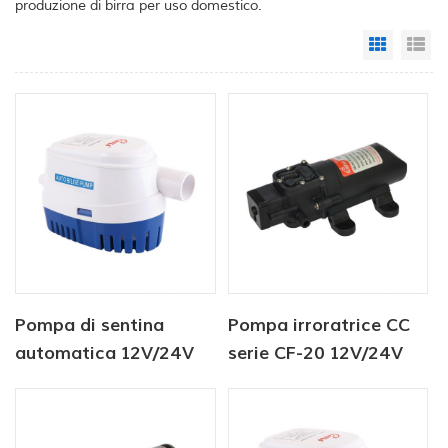
produzione di birra per uso domestico.
Grid Vi
Li
Pompa di sentina
Pompa irroratrice CC
automatica 12V/24V
serie CF-20 12V/24V
750GPH
2,0-4,3 LPM 35-70 PSI