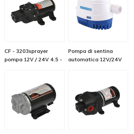
CF - 3203sprayer
Pompa di sentina
pompa 12V / 24V 4.5 -
automatica 12V/24V
6.0LPM 80 - 100PSI
750GPH Pompa
pompa acqua dolce
sommergibile solare
CC