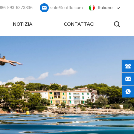
086-593-6373836
sale@catflo.com
Italiano
NOTIZIA
CONTATTACI