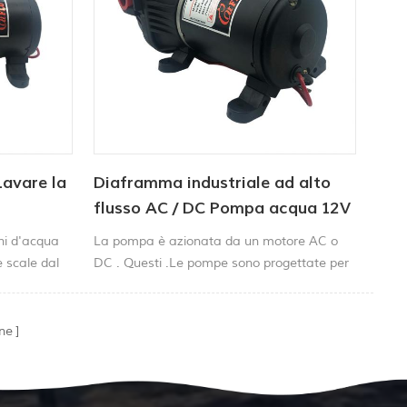
Lavare la
Diaframma industriale ad alto
flusso AC / DC Pompa acqua 12V
24 V . 40psi .
hi d'acqua
La pompa è azionata da un motore AC o
e scale dal
DC . Questi .Le pompe sono progettate per
 è Tempo
applicazioni ad alto flusso e sono dotate di
 . Washdown
un pressostato di alta qualità per consentire
e.
alla pompa di avvio automatico e arresto in
ne
quanto il rubinetto o l'ugello è presente.