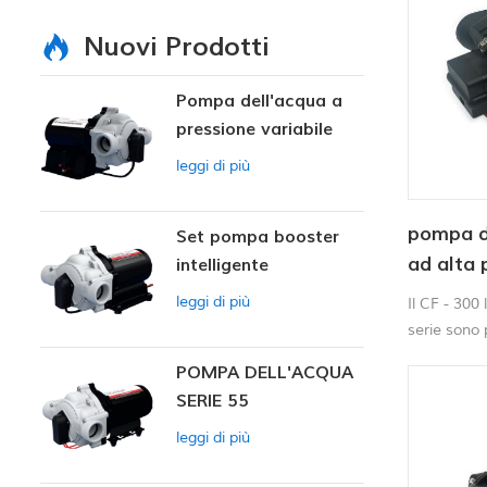
Nuovi Prodotti
Pompa dell'acqua a
pressione variabile
intelligente
leggi di più
pompa d
Set pompa booster
ad alta 
intelligente
pulite C
leggi di più
Il CF - 300
serie sono 
Umidificato
POMPA DELL'ACQUA
trasferimen
SERIE 55
leggi di più