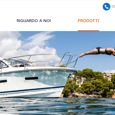
0
RIGUARDO A NOI
PRODOTTI
pompa sommersa solare a corrente continua