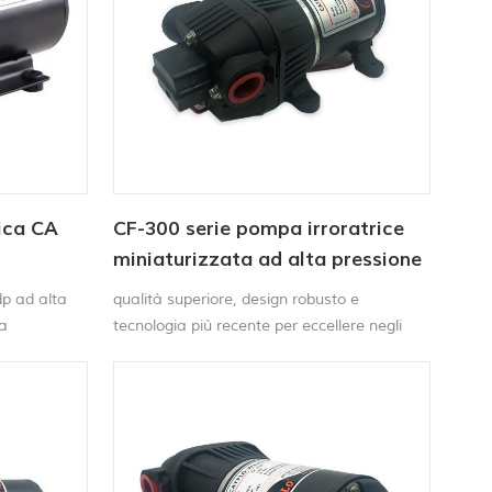
rica CA
CF-300 serie pompa irroratrice
miniaturizzata ad alta pressione
dp ad alta
qualità superiore, design robusto e
na
tecnologia più recente per eccellere negli
a per la
esigenti ambienti industriali o domestici
 irroratrice
Questo La pompa irroratrice ad alto flusso è
una pompa di grado commerciale
altamente durevole per A richiesta acqua e
prodotti chimici diluiti spruzzando con ATV /
prato trattore.