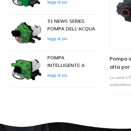
leggi di più
INTELLIGENTE
51 NEWS SERIES
POMPA DELL'ACQUA
leggi di più
POMPA
Pompa ir
INTELLIGENTE A
alta por
PRESSIONE
leggi di più
La serie CF
COSTANTE SERIE ZN-
autoadesca
42
sul mercato
super idros
un'atomizz