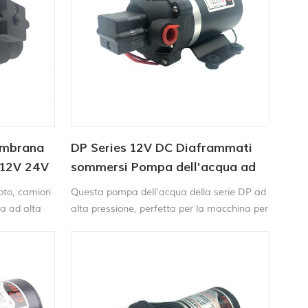
embrana
DP Series 12V DC Diaframmati
 12V 24V
sommersi Pompa dell'acqua ad
alta pressione
moto, camion
Questa pompa dell'acqua della serie DP ad
a ad alta
alta pressione, perfetta per la macchina per
e o salata
lavaggio in auto portatile, macchina
ar funzionare
trasparente, spazzatrice e spruzzatore
 si
agricolo ecc.
maticamente