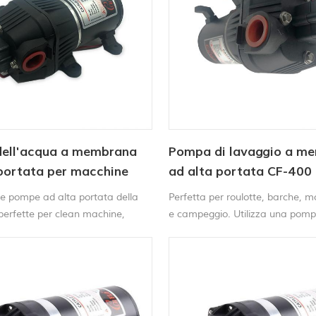
ell'acqua a membrana
Pompa di lavaggio a m
portata per macchine
ad alta portata CF-400
F - 300 serie
 le pompe ad alta portata della
Perfetta per roulotte, barche, 
perfette per clean machine,
e campeggio. Utilizza una pomp
re, acqua purificazione, e liquido
portata da 12 V con acqua dolc
to.
per il lavaggio del ponte o per f
il WC o la doccia. Queste pompe
accendono e si spengono auto
quando apri e chiudi il rubinetto.