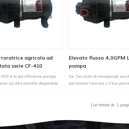
roratrice agricola ad
Elevato flusso 4,0GPM 
tata serie CF-410
pompa
-410 è la più efficiente pompa
Se .Sei stufo di riempiendo secc
nte ad alta portata disponibile
per lavare l'ancora o il tuo pesc
. Bassi consumi energetici e
tuo mazzo ed elimina il fango -
taticità garantiscono
alto per installare il Catflo 4.0
azione estrema.
.pompa dell'acquasulla tua nav
un totale di
1
pagi