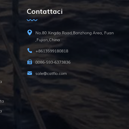
Contattaci
No.80 Xingda Road,Banzhong Area, Fuan
,Fujian,China
+8613599180818
0086-593-6373836
sale@catflo.com
a
ta
a