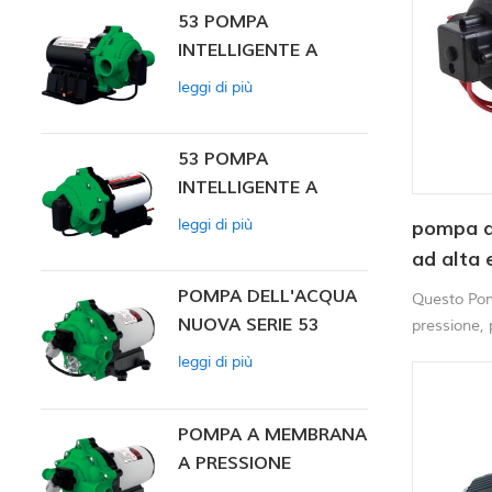
53 POMPA
INTELLIGENTE A
PRESSIONE
leggi di più
COSTANTE
53 POMPA
INTELLIGENTE A
PRESSIONE
leggi di più
pompa a
COSTANTE 12V DC
ad alta 
POMPA DELL'ACQUA
Questo Pom
NUOVA SERIE 53
pressione, p
macchine pe
leggi di più
spazzatrici 
POMPA A MEMBRANA
A PRESSIONE
COSTANTE