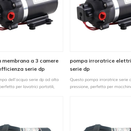
 membrana a 3 camere
pompa irroratrice elett
efficienza serie dp
serie dp
pa dell'acqua serie dp ad alta
Questo pompa irroratrice serie 
erfetta per lavatrici portatili,
pressione, perfetta per macchi
r la pulizia dei tappeti,
autolavaggio portatile, macchin
e irroratrici agricole, ecc.
pulizia dei tappeti, spazzatrice e
agricola ecc.