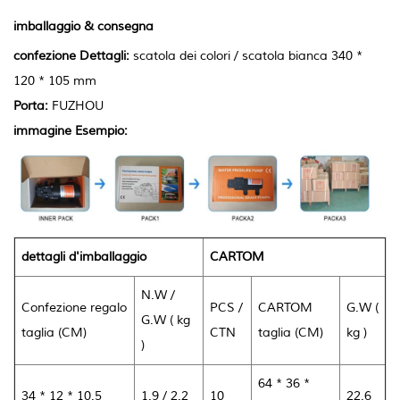
imballaggio & consegna
confezione Dettagli:
scatola dei colori / scatola bianca 340 *
120 * 105 mm
Porta:
FUZHOU
immagine Esempio:
dettagli d'imballaggio
CARTOM
N.W /
Confezione regalo
PCS /
CARTOM
G.W (
G.W ( kg
taglia (CM)
CTN
taglia (CM)
kg )
)
64 * 36 *
34 * 12 * 10.5
1.9 / 2.2
10
22.6