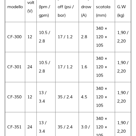
volt
modello
(lpm /
off (psi /
draw
scatola
G.W
(V)
gpm)
bar)
(A)
(mm)
(kg)
340 ×
10.5 /
1,90 /
CF-300
12
17 / 1.2
2.8
120 ×
2.8
2,20
105
340 ×
10.5 /
1,90 /
CF-301
24
17 / 1.2
1.6
120 ×
2.8
2,20
105
340 ×
13 /
1,90 /
CF-350
12
35 / 2.4
4.5
120 ×
3.4
2,20
105
340 ×
13 /
1,90 /
CF-351
24
35 / 2.4
3.0 /
120 ×
3.4
2,20
105