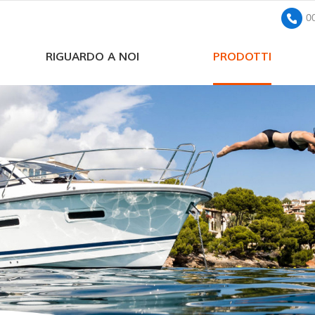
0
RIGUARDO A NOI
PRODOTTI
pompa sommersa solare a corrente continua