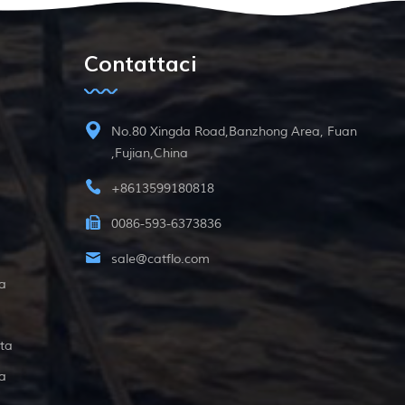
Contattaci
No.80 Xingda Road,Banzhong Area, Fuan
,Fujian,China
+8613599180818
0086-593-6373836
sale@catflo.com
a
ta
a