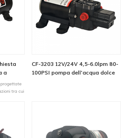
il rubinetto viene aperto e chiuso6
chiesta
CF-3203 12V/24V 4,5-6.0lpm 80-
a a
100PSI pompa dell'acqua dolce
per
 progettate
ioni tra cui
ne,
uzione.