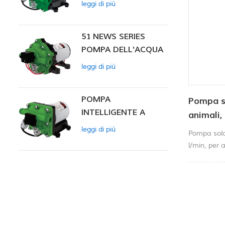
leggi di più
INTELLIGENTE
51 NEWS SERIES
POMPA DELL'ACQUA
leggi di più
POMPA
Pompa s
INTELLIGENTE A
animali,
PRESSIONE
litri/min
leggi di più
Pompa solar
COSTANTE SERIE ZN-
l/min, per 
42