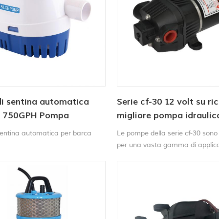
mente all'apertura e alla
i sentina automatica
Serie cf-30 12 volt su ri
V 750GPH Pompa
migliore pompa idraulic
ibile solare CC
diaframma camper cam
entina automatica per barca
Le pompe della serie cf-30 sono
per una vasta gamma di applicaz
trasferimento di liquidi, irrorazio
circolazione, filtrazione e distrib