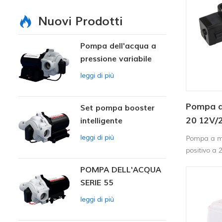
Nuovi Prodotti
Pompa dell'acqua a
pressione variabile
intelligente
leggi di più
Pompa a
Set pompa booster
20 12V/
intelligente
leggi di più
Pompa a m
positivo a
fluido e si
POMPA DELL'ACQUA
elettrica 
SERIE 55
autoadesca
senza danni
leggi di più
al minuto. 
la pompa si