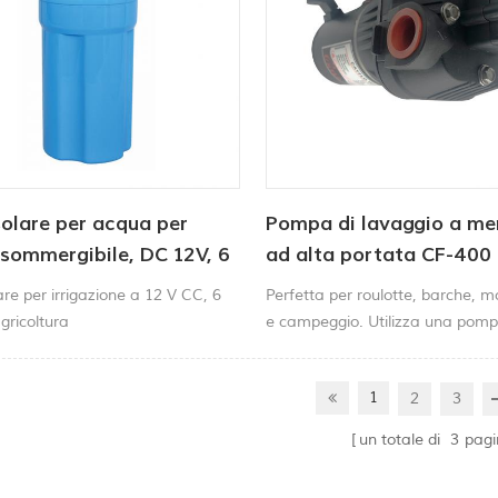
olare per acqua per
Pompa di lavaggio a m
 sommergibile, DC 12V, 6
ad alta portata CF-400
, fabbrica
e per irrigazione a 12 V CC, 6
Perfetta per roulotte, barche, 
agricoltura
e campeggio. Utilizza una pomp
portata da 12 V con acqua dolc
per il lavaggio del ponte o per f
1
2
3
il WC o la doccia. Queste pompe
accendono e si spengono auto
un totale di
3
pagi
quando apri e chiudi il rubinetto.