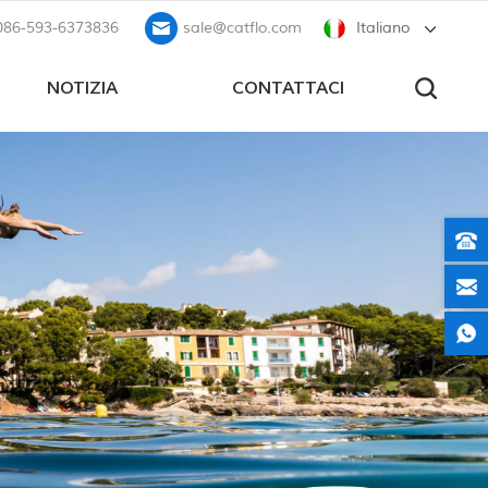
086-593-6373836
sale@catflo.com
Italiano
NOTIZIA
CONTATTACI