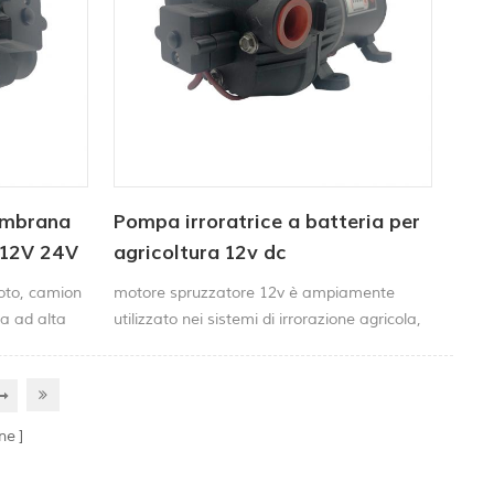
embrana
Pompa irroratrice a batteria per
 12V 24V
agricoltura 12v dc
moto, camion
motore spruzzatore 12v è ampiamente
a ad alta
utilizzato nei sistemi di irrorazione agricola,
e o salata
nel trasferimento di liquidi e nelle
ar funzionare
applicazioni con acqua.
 si
maticamente
ne