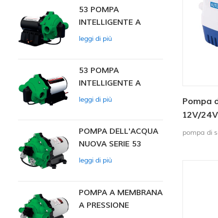
53 POMPA
automatica
INTELLIGENTE A
chiusura 6
PRESSIONE
leggi di più
COSTANTE
53 POMPA
INTELLIGENTE A
PRESSIONE
leggi di più
Pompa d
COSTANTE 12V DC
12V/24
sommerg
POMPA DELL'ACQUA
pompa di s
NUOVA SERIE 53
leggi di più
POMPA A MEMBRANA
A PRESSIONE
COSTANTE