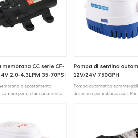
 membrana CC serie CF-
Pompa di sentina autom
24V 2,0-4,3LPM 35-70PSI
12V/24V 750GPH
embrana a spostamento
Pompa automatica sommergibil
 2 camere per un funzionamento
di sentina per imbarcazioni. Po
lenzioso, serie CF-20 pompa
interruttore a galleggiante tutto
a membrana per acqua È
è necessario alcun interruttore 
nte e può funzionare a secco
galleggiante aggiuntivo. Pompa 
. Fornisce fino a 4,3 litri d'acqua
12V si accende quando il livello 
Grazie al pressostato integrato,
sale e si spegne quando l'acqua
 avvia e si arresta
rimossa.