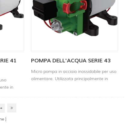
RIE 41
POMPA DELL'ACQUA SERIE 43
Micro pompa in acciaio inossidabile per uso
alimentare. Utilizzata principalmente in
 uso
elettrodomestici, apparecchiature di
ente in
laboratorio, monitoraggio ambientale,
e di
monitoraggio dei gas, pneumatici per
ntale,
autoveicoli e altri settori.
i per
ne