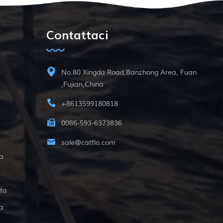
Contattaci
No.80 Xingda Road,Banzhong Area, Fuan
,Fujian,China
+8613599180818
0086-593-6373836
sale@catflo.com
a
ta
a