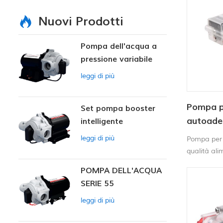
Nuovi Prodotti
Pompa dell'acqua a
pressione variabile
intelligente
leggi di più
Pompa p
Set pompa booster
autoades
intelligente
alimenta
leggi di più
Pompa per
bevande
qualità al
POMPA DELL'ACQUA
SERIE 55
leggi di più