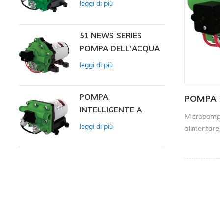
leggi di più
INTELLIGENTE
51 NEWS SERIES
POMPA DELL'ACQUA
leggi di più
POMPA
POMPA 
INTELLIGENTE A
Micropompa
PRESSIONE
leggi di più
alimentare,
COSTANTE SERIE ZN-
elettrodome
42
laboratori
monitoragg
autoveicoli 