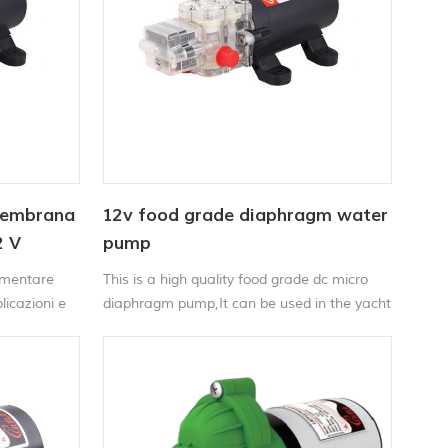
membrana
12v food grade diaphragm water
2 V
pump
imentare
This is a high quality food grade dc micro
licazioni e
diaphragm pump,It can be used in the yacht
e bevande,
,RV and can used in pumping drinking
ia
milk,tea,cooking oil.
iti delle
e
 la