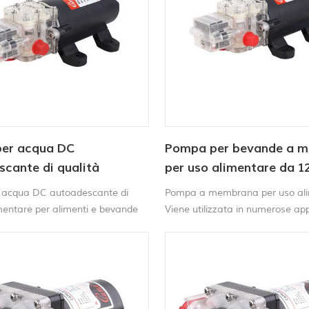
er acqua DC
Pompa per bevande a 
cante di qualità
per uso alimentare da 1
re per alimenti e
 acqua DC autoadescante di
Pompa a membrana per uso al
imentare per alimenti e bevande
Viene utilizzata in numerose app
settori diversi, come quello dell
dell'alimentazione e dell'industr
alimentare. Come per altri requis
pompe, l'affidabilità è un fattor
fondamentale per massimizzare
produttività.