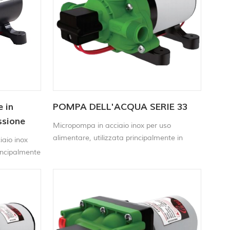
 in
POMPA DELL'ACQUA SERIE 33
ssione
Micropompa in acciaio inox per uso
alimentare, utilizzata principalmente in
iaio inox
elettrodomestici, apparecchiature di
rincipalmente
laboratorio, monitoraggio ambientale,
trodomestici,
monitoraggio dei gas, pneumatici per
rio, del
autoveicoli e altri settori.
onitoraggio
istici e