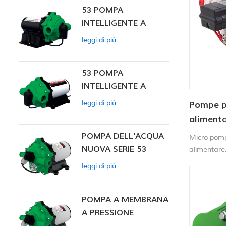
53 POMPA
INTELLIGENTE A
PRESSIONE
leggi di più
COSTANTE
53 POMPA
INTELLIGENTE A
PRESSIONE
leggi di più
Pompe pe
COSTANTE 12V DC
alimenta
12 V di 
POMPA DELL'ACQUA
Micro pompa
NUOVA SERIE 53
alimentare.
elettrodome
leggi di più
laboratori
monitoragg
autoveicoli 
POMPA A MEMBRANA
A PRESSIONE
COSTANTE