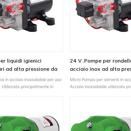
r liquidi igienici
24 V .Pompe per rondelle
ri ad alta pressione da
acciaio inox ad alta pre
qualità alimentare
elettrica
 in acciaio inossidabile per uso
Micro Pompa per alimenti in acc
 Utilizzata principalmente in
Acciaio inossidabile utilizzato p
stici, apparecchiature di
negli elettrodomestici, negli elet
o, monitoraggio ambientale,
negli apparecchiature di laborato
io dei gas, pneumatici per
monitoraggio ambientale, del m
e altri settori.
del gas, dei pneumatici automobil
degli altri campi