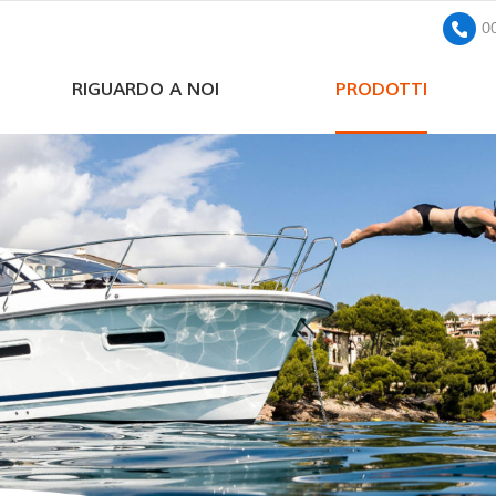
0
RIGUARDO A NOI
PRODOTTI
pompa sommersa solare a corrente continua