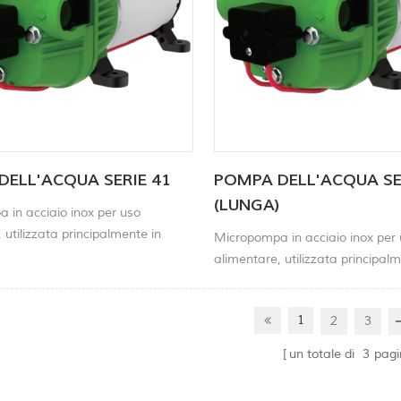
DELL'ACQUA SERIE 41
POMPA DELL'ACQUA SE
(LUNGA)
 in acciaio inox per uso
 utilizzata principalmente in
Micropompa in acciaio inox per
stici, apparecchiature di
alimentare, utilizzata principalm
o, monitoraggio ambientale,
elettrodomestici, apparecchiatur
io dei gas, pneumatici per
laboratorio, monitoraggio ambie
e altri settori.
1
2
3
monitoraggio dei gas, pneumatic
autoveicoli e altri settori.
un totale di
3
pagi