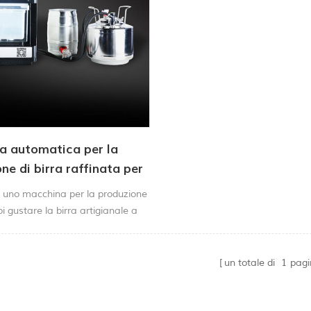
a automatica per la
ne di birra raffinata per
estico
n uno macchina per la produzione
oi gustare la birra artigianale a
iorni
un totale di
1
pagi