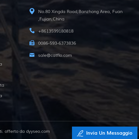
No.80 Xingda Road,Banzhong Area, Fuan
,Fujian,China
+8613599180818
0086-593-6373836
sale@catflo.com
a
ta
a
i. offerto da
dyyseo.com
Invia Un Messaggio