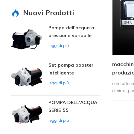
Nuovi Prodotti
Pompa dell'acqua a
pressione variabile
intelligente
leggi di più
macchin
Set pompa booster
produzio
intelligente
uso dom
leggi di più
con tutto i
di birra ,pu
casa in 7 g
POMPA DELL'ACQUA
SERIE 55
leggi di più