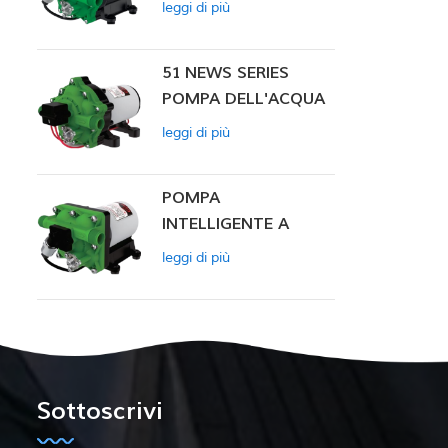
leggi di più
INTELLIGENTE
51 NEWS SERIES
POMPA DELL'ACQUA
leggi di più
POMPA
INTELLIGENTE A
PRESSIONE
leggi di più
COSTANTE SERIE ZN-
42
Sottoscrivi