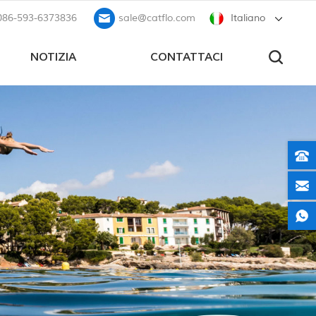
086-593-6373836
sale@catflo.com
Italiano
NOTIZIA
CONTATTACI