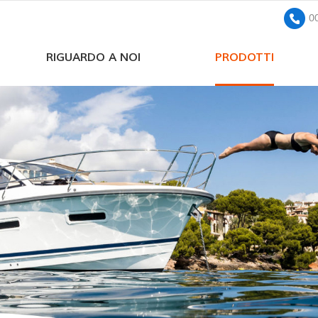
0
RIGUARDO A NOI
PRODOTTI
pompa sommersa solare a corrente continua