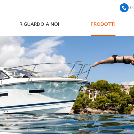
0
RIGUARDO A NOI
PRODOTTI
pompa sommersa solare a corrente continua