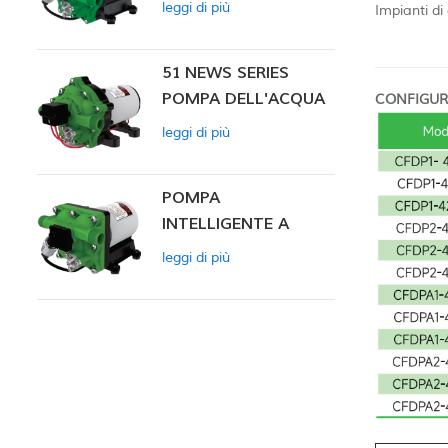
leggi di più
Impianti di
INTELLIGENTE
51 NEWS SERIES
POMPA DELL'ACQUA
CONFIGUR
leggi di più
POMPA
INTELLIGENTE A
PRESSIONE
leggi di più
COSTANTE SERIE ZN-
42