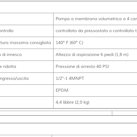
Pompa a membrana volumetrica a 4 camer
ontrollo
controllato da pressostato o controllato
tura massima consigliata
140° F (60° C)
 di innesco
Altezza di aspirazione 6 piedi (1,8 m)
e ridotta
Pressione di arresto 40 PSI
ingresso/uscita
1/2"-1 4MNPT
EPDM
4,4 libbre (2,0 kg)