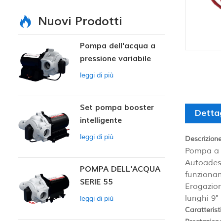
Nuovi Prodotti
Pompa dell'acqua a
pressione variabile
intelligente
leggi di più
Set pompa booster
Dettag
intelligente
leggi di più
Descrizione
Pompa a m
Autoadesc
POMPA DELL'ACQUA
funzionam
SERIE 55
Erogazion
lunghi 9"
leggi di più
Caratterist