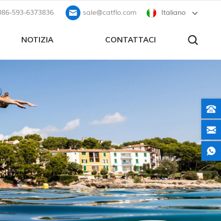
086-593-6373836
sale@catflo.com
Italiano
NOTIZIA
CONTATTACI