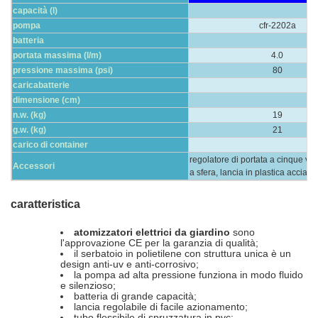
capacità (l)
pompa
cfr-2202a
batteria
portata massima (l/m)
4.0
pressione massima (psi)
80
caricabatterie
dimensione (cm)
n.w. (kg)
19
g.w. (kg)
21
carico di container
regolatore di portata a cinque vel
Accessori
a sfera, lancia in plastica acciaio
caratteristica
atomizzatori elettrici da giardino
sono
l'approvazione CE per la garanzia di qualità;
il serbatoio in polietilene con struttura unica è un
design anti-uv e anti-corrosivo;
la pompa ad alta pressione funziona in modo fluido
e silenzioso;
batteria di grande capacità;
lancia regolabile di facile azionamento;
tubo flessibile di spruzzatura in pvc;